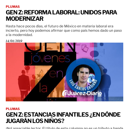
PLUMAS
GEN Z: REFORMA LABORAL: UNIDOS PARA
MODERNIZAR
Hasta hace pocos días, el futuro de México en materia laboral era
incierto, pero hoy podemos afirmar que como país hemos dado un paso
a la modernidad.
14/05/2019
PLUMAS
GEN Z: ESTANCIAS INFANTILES ¿EN DÓNDE
JUGARÁN LOS NIÑOS?
¡No! apreciable lector. El título de esta columna no es un tributo a banda