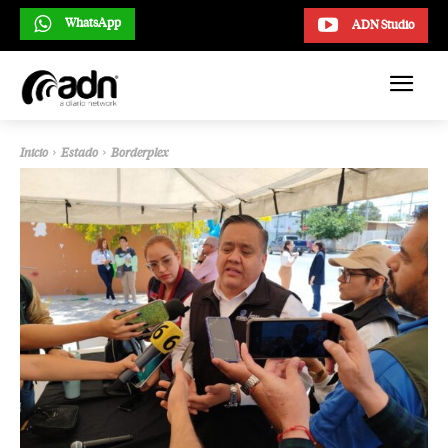
WhatsApp
ADN Studio
Inicio
Estado
Borderplex