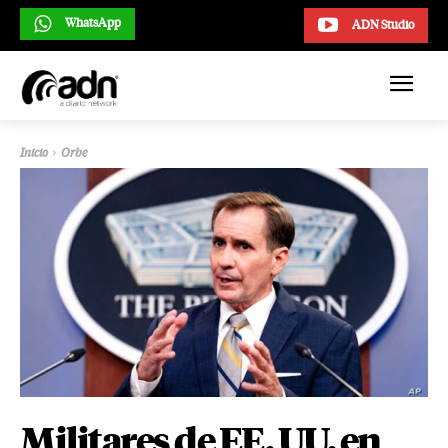
WhatsApp
ADN Studio
Inicio
Orbe
Militares de EE. UU. en