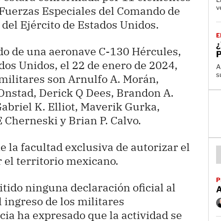
e Fuerzas Especiales del Comando de
v
del Ejército de Estados Unidos.
E
rdo de una aeronave C-130 Hércules,
dos Unidos, el 22 de enero de 2024,
A
s
 militares son Arnulfo A. Morán,
Onstad, Derick Q Dees, Brandon A.
briel K. Elliot, Maverik Gurka,
Cherneski y Brian P. Calvo.
e la facultad exclusiva de autorizar el
 el territorio mexicano.
P
tido ninguna declaración oficial al
l ingreso de los militares
ia ha expresado que la actividad se