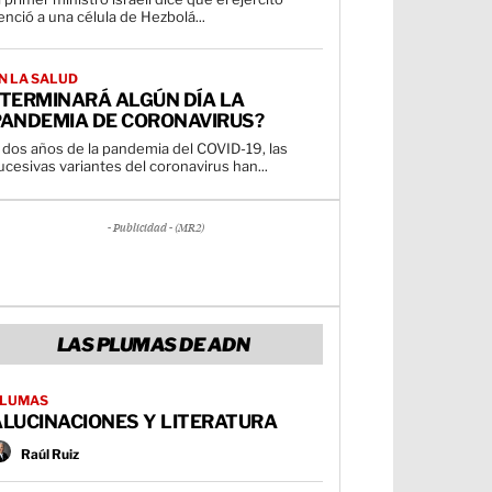
enció a una célula de Hezbolá...
N LA SALUD
¿TERMINARÁ ALGÚN DÍA LA
PANDEMIA DE CORONAVIRUS?
 dos años de la pandemia del COVID-19, las
ucesivas variantes del coronavirus han...
- Publicidad - (MR2)
LAS PLUMAS DE ADN
LUMAS
ALUCINACIONES Y LITERATURA
Raúl Ruiz