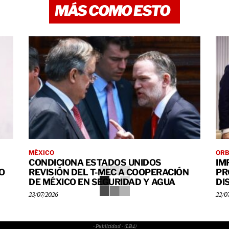
MÁS COMO ESTO
MÉXICO
OR
CONDICIONA ESTADOS UNIDOS
IM
O
REVISIÓN DEL T-MEC A COOPERACIÓN
PR
DE MÉXICO EN SEGURIDAD Y AGUA
DI
23/07/2026
22/0
- Publicidad - (LB4)