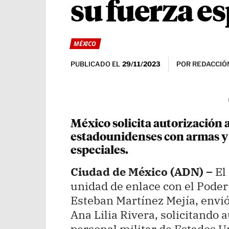
su fuerza es
MÉXICO
PUBLICADO EL
POR
REDACCIÓN
29/11/2023
México solicita autorización a
estadounidenses con armas y 
especiales.
Ciudad de México (ADN) –
El 
unidad de enlace con el Poder 
Esteban Martínez Mejía, envió 
Ana Lilia Rivera, solicitando 
personal militar de Estados U