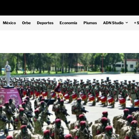
México
Orbe
Deportes
Economía
Plumas
ADN Studio
+ 