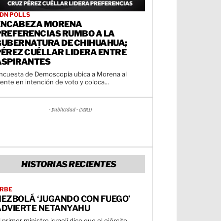
DN POLLS
ENCABEZA MORENA
PREFERENCIAS RUMBO A LA
GUBERNATURA DE CHIHUAHUA;
PÉREZ CUÉLLAR LIDERA ENTRE
ASPIRANTES
ncuesta de Demoscopia ubica a Morena al
rente en intención de voto y coloca...
- Publicidad - (MR1)
HISTORIAS RECIENTES
RBE
HEZBOLÁ ‘JUGANDO CON FUEGO’
ADVIERTE NETANYAHU
l primer ministro israelí dice que el ejército