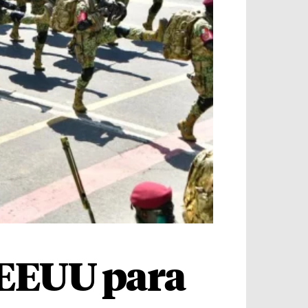
.
e EEUU para