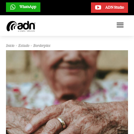
WhatsApp
ADN Studio
Inicio
Estado
Borderplex