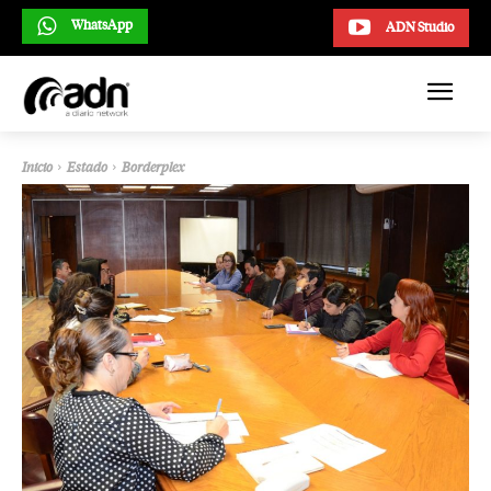
WhatsApp
ADN Studio
Inicio
Estado
Borderplex