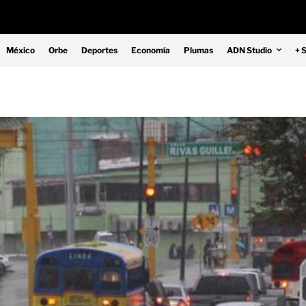
México
Orbe
Deportes
Economía
Plumas
ADN Studio
+ 