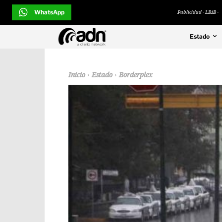
WhatsApp
Publicidad - LB1B -
Estado
Inicio
Estado
Borderplex