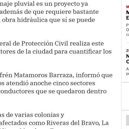
naje pluvial es un proyecto ya
M
 además de que requiere bastante
M
E
a obra hidráulica que sí se puede
P
O
c
eral de Protección Civil realiza este
tores de la ciudad para cuantificar los
Z
A
 Efrén Matamoros Barraza, informó que
p
s atendió anoche cinco sectores
conductores que se quedaron dentro
s de varias colonias y
afectados como Riveras del Bravo, La