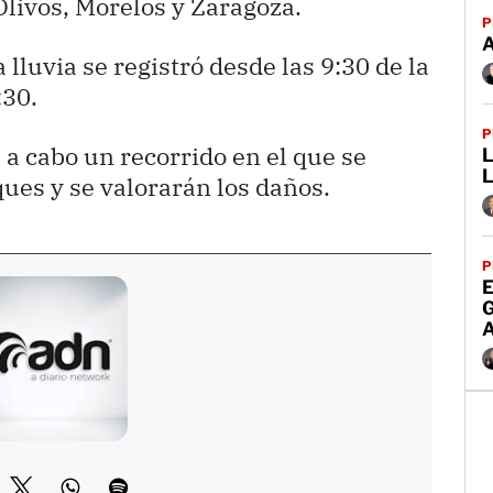
livos, Morelos y Zaragoza.
P
lluvia se registró desde las 9:30 de la
:30.
P
a a cabo un recorrido en el que se
L
ques y se valorarán los daños.
P
E