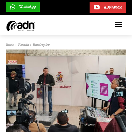
WhatsApp
ADN Studio
Inicio
Estado
Borderplex