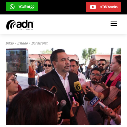
WhatsApp
ADN Studio
Inicio
Estado
Borderplex