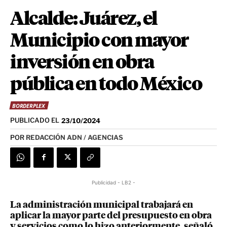
Alcalde: Juárez, el
Municipio con mayor
inversión en obra
pública en todo México
BORDERPLEX
PUBLICADO EL
23/10/2024
POR
REDACCIÓN ADN / AGENCIAS
Publicidad - LB2 -
La administración municipal trabajará en
aplicar la mayor parte del presupuesto en obra
y servicios como lo hizo anteriormente, señaló