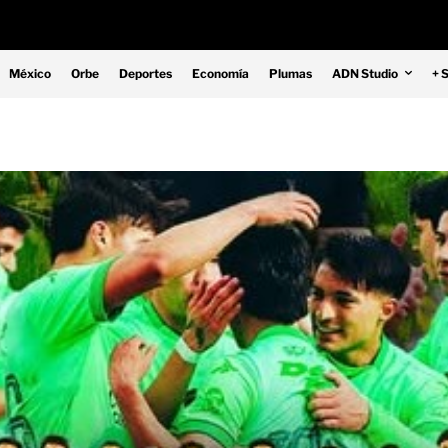
México
Orbe
Deportes
Economía
Plumas
ADN Studio
+ 