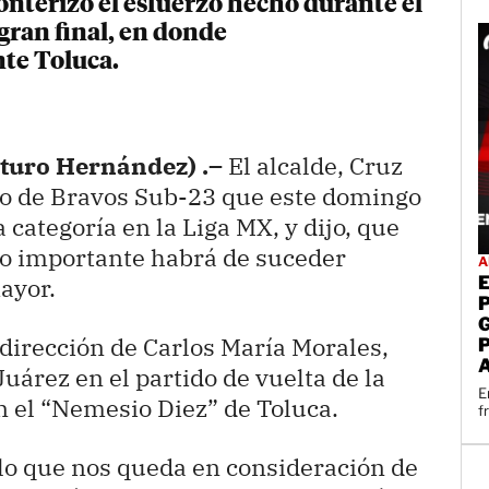
onterizo el esfuerzo hecho durante el
 gran final, en donde
te Toluca.
turo Hernández) .–
El alcalde, Cruz
uipo de Bravos Sub-23 que este domingo
 categoría en la Liga MX, y dijo, que
lgo importante habrá de suceder
A
ayor.
 dirección de Carlos María Morales,
uárez en el partido de vuelta de la
E
en el “Nemesio Diez” de Toluca.
f
 lo que nos queda en consideración de