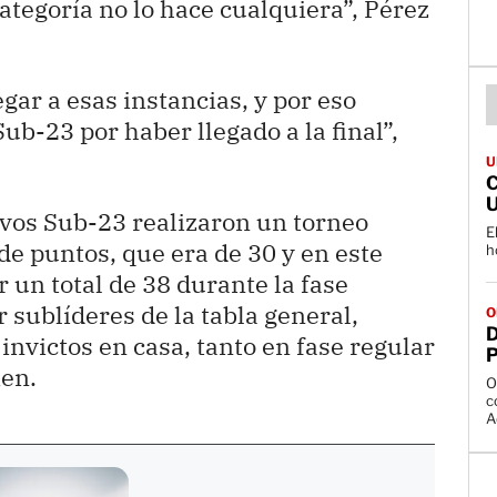
ategoría no lo hace cualquiera”, Pérez
gar a esas instancias, y por eso
b-23 por haber llegado a la final”,
U
avos Sub-23 realizaron un torneo
E
de puntos, que era de 30 y en este
un total de 38 durante la fase
r sublíderes de la tabla general,
O
nvictos en casa, tanto en fase regular
P
men.
O
c
A