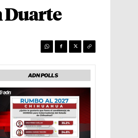
n Duarte
ADN POLLS