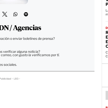
P
L
m
DN / Agencias
D
E
ación o enviar boletines de prensa?
 verificar alguna noticia?
C
orreo, con gusto la verificamos por tí.
C
s sociales.
Publicidad - LB3 -
P