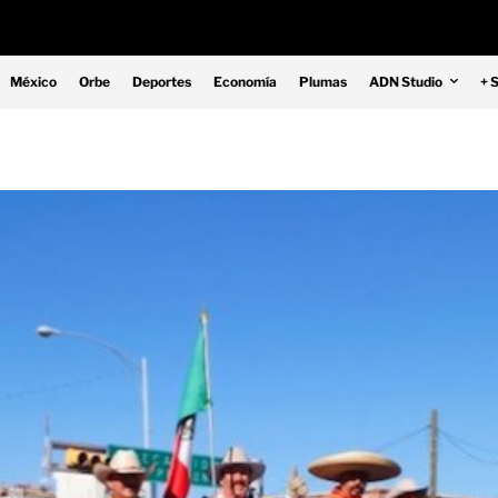
México
Orbe
Deportes
Economía
Plumas
ADN Studio
+ 