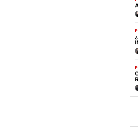
P
¿
P
C