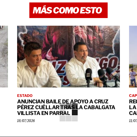
MÁS COMO ESTO
ESTADO
CAP
ANUNCIAN BAILE DE APOYO A CRUZ
RE
PÉREZ CUÉLLAR TRAS LA CABALGATA
LA
VILLISTA EN PARRAL
CA
18/07/2026
11/0