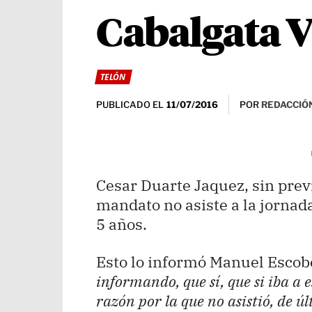
Cabalgata V
TELÓN
PUBLICADO EL
POR
REDACCIÓN
11/07/2016
Cesar Duarte Jaquez, sin prev
mandato no asiste a la jornad
5 años.
Esto lo informó Manuel Esco
informando, que sí, que si iba a es
razón por la que no asistió, de ú