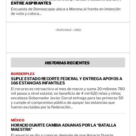
ENTRE ASPIRANTES
Encuesta de Demoscopia ubica a Morena al frente en intención
de voto y coloca...
- Publicidad - (MR1)
HISTORIAS RECIENTES
BORDERPLEX
SUPLE ESTADO RECORTE FEDERAL Y ENTREGA APOYOS A
166 ESTANCIAS INFANTILES
El recurso es retroactivo al mes de marzo y suma 20 millones 780
mil pesos a nivel estatal, en beneficio de 4 mil 620 niñas y niños;
encabeza Gobernador Javier Corral entrega para las primeras 50
y cumple el compromiso público de apoyar las estancias que
fueron excluidas por la Federación...
MÉXICO
HORACIO DUARTE CAMBIA ADUANAS POR LA “BATALLA
MAESTRA”
El anuncio se dio a conocer después de que Horacio Duarte