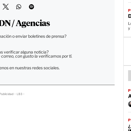
P
DN / Agencias
L
y
ación o enviar boletines de prensa?
 verificar alguna noticia?
orreo, con gusto la verificamos por tí.
enos en nuestras redes sociales.
P
Publicidad - LB3 -
P
¿