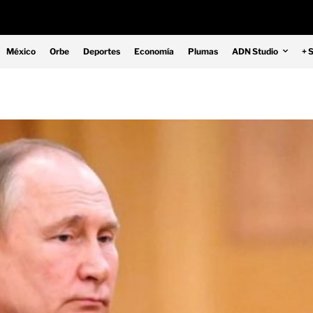
México
Orbe
Deportes
Economía
Plumas
ADN Studio
+ 