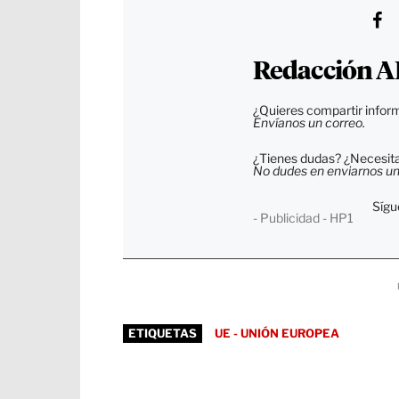
Redacción A
¿Quieres compartir inform
Envíanos un correo.
¿Tienes dudas? ¿Necesitas
No dudes en enviarnos un c
Sígu
- Publicidad - HP1
ETIQUETAS
UE - UNIÓN EUROPEA