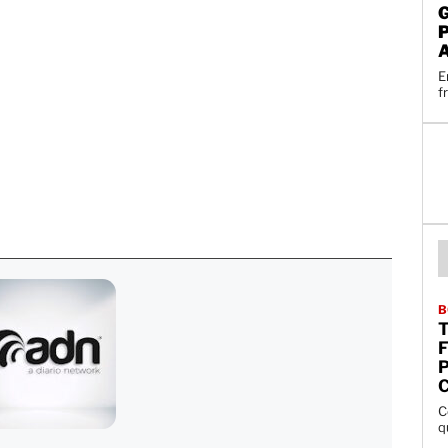
E
f
B
P
C
q