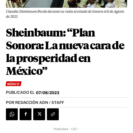
Claudia Sheinbaum Pardo durante su visita al estado de Sonora el 6 de Agosto
de 2023
Sheinbaum: “Plan
Sonora: La nueva cara de
la prosperidad en
México”
MÉXICO
PUBLICADO EL
07/08/2023
POR
REDACCIÓN ADN / STAFF
Publicidad - LB2 -