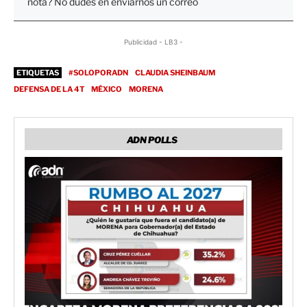
nota? No dudes en enviarnos un correo
Publicidad - LB3 -
ETIQUETAS
#SOLOPORADN
CLAUDIA SHEINBAUM
DEFENSA DE LA 4T
MÉXICO
MORENA
ADN POLLS