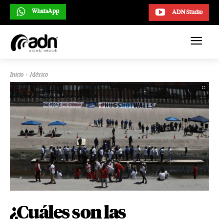
WhatsApp
ADN Studio
Inicio
México
¿Cuáles son las