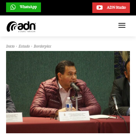
WhatsApp
ADN Studio
Inicio
Estado
Borderplex