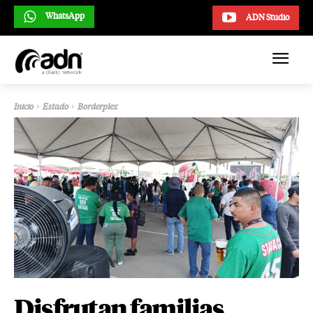
WhatsApp
ADN Studio
Inicio
Estado
Borderplex
Disfrutan familias