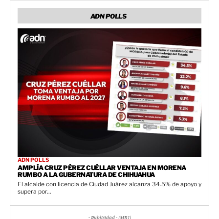
ADN POLLS
ADN POLLS
AMPLÍA CRUZ PÉREZ CUÉLLAR VENTAJA EN MORENA
RUMBO A LA GUBERNATURA DE CHIHUAHUA
El alcalde con licencia de Ciudad Juárez alcanza 34.5% de apoyo y
supera por...
- Publicidad - (MR1)