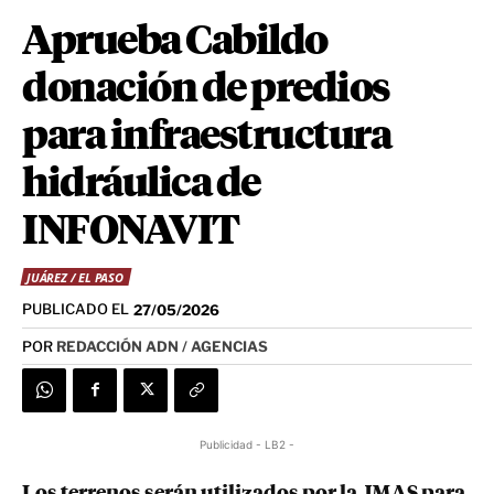
Aprueba Cabildo
donación de predios
para infraestructura
hidráulica de
INFONAVIT
JUÁREZ / EL PASO
PUBLICADO EL
27/05/2026
POR
REDACCIÓN ADN / AGENCIAS
Publicidad - LB2 -
Los terrenos serán utilizados por la JMAS para