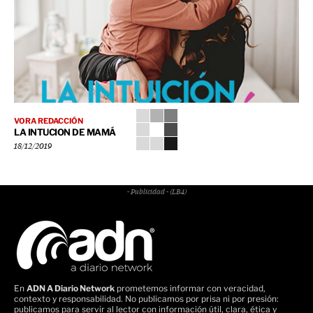
VORA REDACCIÓN
LA INTUCION DE MAMÁ
18/12/2019
- Publicidad - (LB4)
En
ADN A Diario Network
prometemos informar con veracidad,
contexto y responsabilidad. No publicamos por prisa ni por presión:
publicamos para servir al lector con información útil, clara, ética y