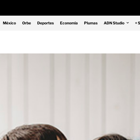
México
Orbe
Deportes
Economía
Plumas
ADN Studio
+ 