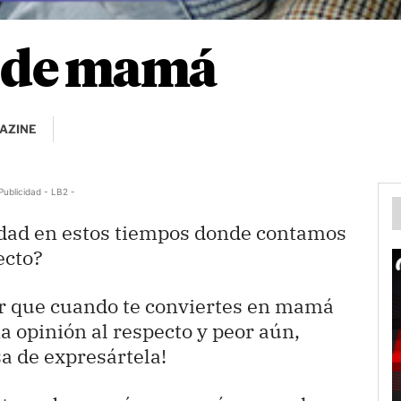
n de mamá
AZINE
Publicidad - LB2 -
dad en estos tiempos donde contamos
ecto?
r que cuando te conviertes en mamá
a opinión al respecto y peor aún,
a de expresártela!