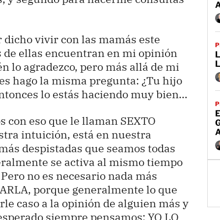
r dicho vivir con las mamás este
P
 de ellas encuentran en mi opinión
L
n lo agradezco, pero más allá de mi
es hago la misma pregunta: ¿Tu hijo
 entonces lo estás haciendo muy bien…
P
E
 con eso que le llaman SEXTO
tra intuición, está en nuestra
r más despistadas que seamos todas
eralmente se activa al mismo tiempo
 Pero no es necesario nada más
ARLA, porque generalmente lo que
rle caso a la opinión de alguien más y
l esperado siempre pensamos: YO LO