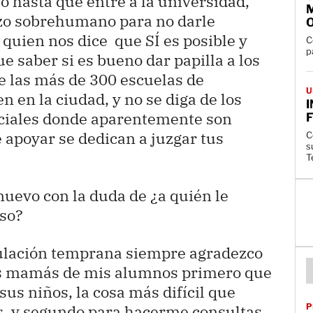
ho hasta que entre a la universidad,
zo sobrehumano para no darle
 quien nos dice que SÍ es posible y
C
p
saber si es bueno dar papilla a los
tre las más de 300 escuelas de
U
n en la ciudad, y no se diga de los
ciales donde aparentemente son
F
apoyar se dedican a juzgar tus
C
s
T
uevo con la duda de ¿a quién le
aso?
ulación temprana siempre agradezco
las mamás de mis alumnos primero que
us niños, la cosa más difícil que
P
, y segundo para hacerme consultas