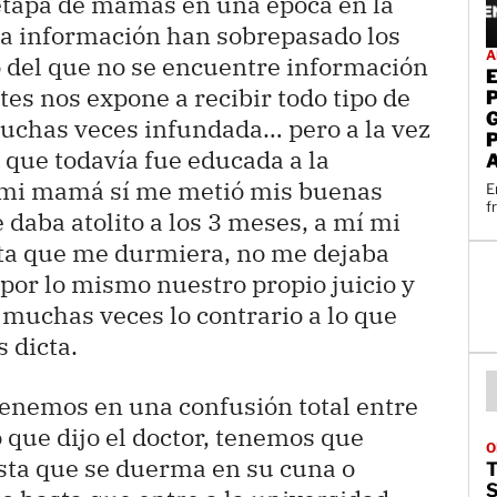
 etapa de mamás en una época en la
 la información han sobrepasado los
A
o del que no se encuentre información
ites nos expone a recibir todo tipo de
uchas veces infundada… pero a la vez
que todavía fue educada a la
í mi mamá sí me metió mis buenas
E
f
daba atolito a los 3 meses, a mí mi
ta que me durmiera, no me dejaba
y por lo mismo nuestro propio juicio y
muchas veces lo contrario a lo que
 dicta.
ntenemos en una confusión total entre
 que dijo el doctor, tenemos que
O
asta que se duerma en su cuna o
T