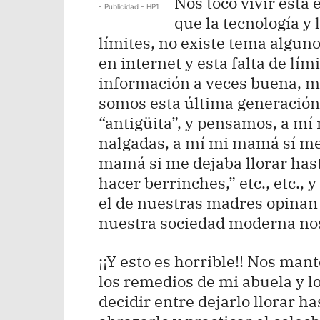
Nos tocó vivir esta
- Publicidad - HP1
que la tecnología y
límites, no existe tema algun
en internet y esta falta de lím
información a veces buena, m
somos esta última generación 
“antigüita”, y pensamos, a m
nalgadas, a mí mi mamá sí me 
mamá si me dejaba llorar has
hacer berrinches,” etc., etc., 
el de nuestras madres opinan 
nuestra sociedad moderna nos
¡¡Y esto es horrible!! Nos ma
los remedios de mi abuela y lo
decidir entre dejarlo llorar h