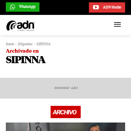
WhatsApp
ADN Studio
Inicio
Etiquetas
SIPINNA
Archivado en
SIPINNA
- Publicidad - (LB2)
ARCHIVO