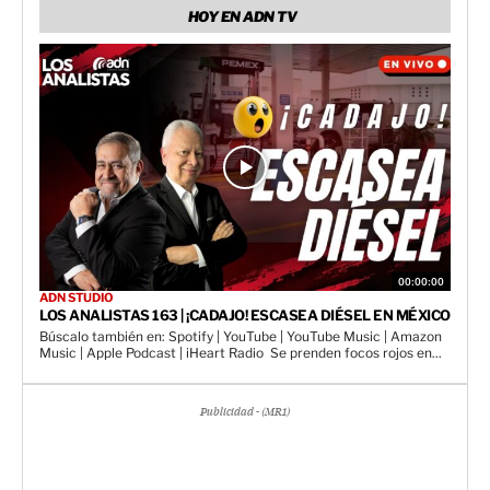
HOY EN ADN TV
00:00:00
ADN STUDIO
LOS ANALISTAS 163 | ¡CADAJO! ESCASEA DIÉSEL EN MÉXICO
Búscalo también en: Spotify | YouTube | YouTube Music | Amazon
Music | Apple Podcast | iHeart Radio Se prenden focos rojos en...
Publicidad - (MR1)