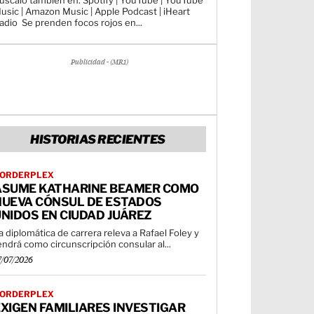
úscalo también en: Spotify | YouTube | YouTube
usic | Amazon Music | Apple Podcast | iHeart
Radio Se prenden focos rojos en...
Publicidad - (MR1)
HISTORIAS RECIENTES
ORDERPLEX
ASUME KATHARINE BEAMER COMO
NUEVA CÓNSUL DE ESTADOS
NIDOS EN CIUDAD JUÁREZ
a diplomática de carrera releva a Rafael Foley y
endrá como circunscripción consular al...
7/07/2026
ORDERPLEX
XIGEN FAMILIARES INVESTIGAR