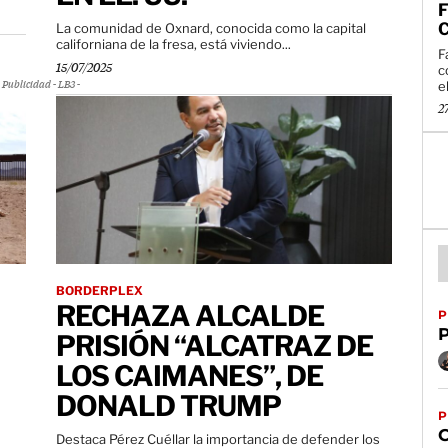
F
La comunidad de Oxnard, conocida como la capital
californiana de la fresa, está viviendo...
F
c
15/07/2025
el
Publicidad - LB3 -
2
BORDERPLEX
RECHAZA ALCALDE
P
PRISIÓN “ALCATRAZ DE
LOS CAIMANES”, DE
DONALD TRUMP
P
Destaca Pérez Cuéllar la importancia de defender los