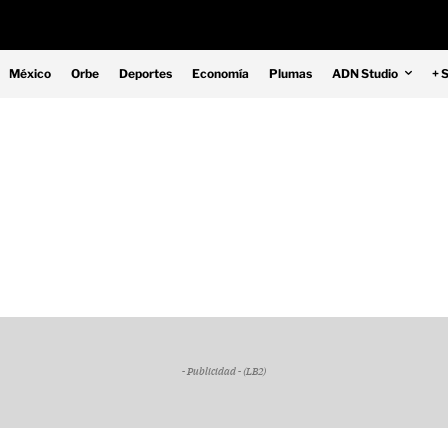
México
Orbe
Deportes
Economía
Plumas
ADN Studio
+ 
- Publicidad - (LB2)