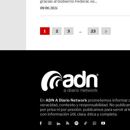
gracias al Gobierno Federal, se...
09/06/2025
1
2
3
...
23
En
ADN A Diario Network
prometemos informar 
veracidad, contexto y responsabilidad. No public
por prisa ni por presión: publicamos para servir al l
con información útil, clara, ética y completa.