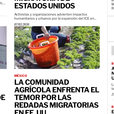
B
 Chih....
ESTADOS UNIDOS
M
Activistas y organizaciones advierten impactos
humanitarios y urbanos por la expansión del ICE en...
07/02/2026
B
MÉXICO
U
LA COMUNIDAD
L
AGRÍCOLA ENFRENTA EL
t
DE
TEMOR POR LAS
2
REDADAS MIGRATORIAS
B
EN EE. UU.
E