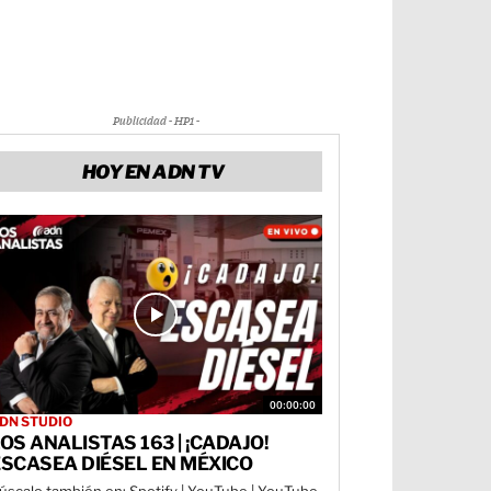
Publicidad - HP1 -
HOY EN ADN TV
00:00:00
DN STUDIO
OS ANALISTAS 163 | ¡CADAJO!
SCASEA DIÉSEL EN MÉXICO