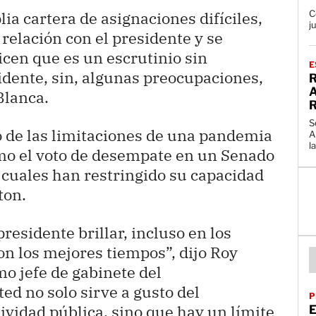
C
ia cartera de asignaciones difíciles,
j
relación con el presidente y se
dicen que es un escrutinio sin
E
dente, sin, algunas preocupaciones,
A
Blanca.
S
o de las limitaciones de una pandemia
A
l
omo el voto de desempate en un Senado
s cuales han restringido su capacidad
ton.
presidente brillar, incluso en los
on los mejores tiempos”, dijo Roy
o jefe de gabinete del
ed no solo sirve a gusto del
P
ividad pública, sino que hay un límite
E