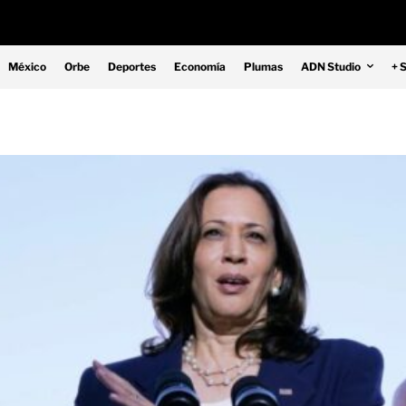
México
Orbe
Deportes
Economía
Plumas
ADN Studio
+ 