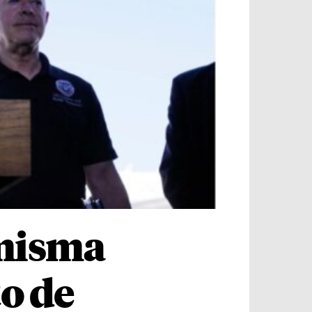
 misma
to de