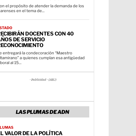
on el propósito de atender la demanda de los
uarenses en el tema de...
STADO
RECIBIRÁN DOCENTES CON 40
ÑOS DE SERVICIO
RECONOCIMIENTO
e entregará la condecoración “Maestro
ltamirano” a quienes cumplan esa antigüedad
aboral al 15...
- Publicidad - (MR2)
LAS PLUMAS DE ADN
LUMAS
L VALOR DE LA POLÍTICA