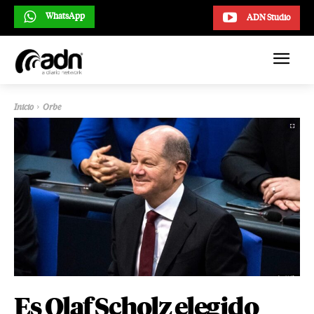
WhatsApp
ADN Studio
Inicio
Orbe
Es Olaf Scholz elegido