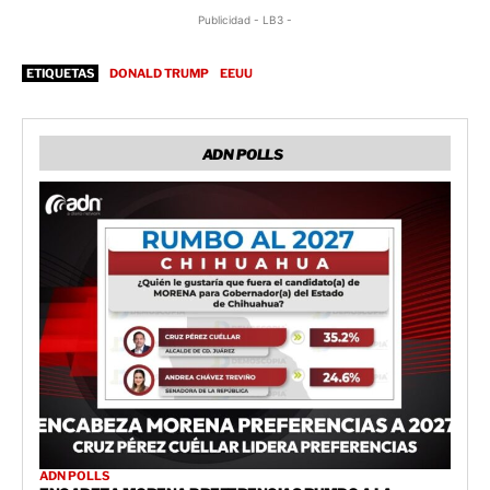
Publicidad - LB3 -
ETIQUETAS
DONALD TRUMP
EEUU
ADN POLLS
ADN POLLS