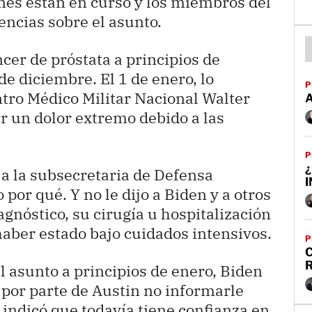
es están en curso y los miembros del
ncias sobre el asunto.
cer de próstata a principios de
de diciembre. El 1 de enero, lo
P
tro Médico Militar Nacional Walter
 un dolor extremo debido a las
P
¿
 a la subsecretaria de Defensa
 por qué. Y no le dijo a Biden y a otros
agnóstico, su cirugía u hospitalización
haber estado bajo cuidados intensivos.
P
C
l asunto a principios de enero, Biden
o por parte de Austin no informarle
 indicó que todavía tiene confianza en