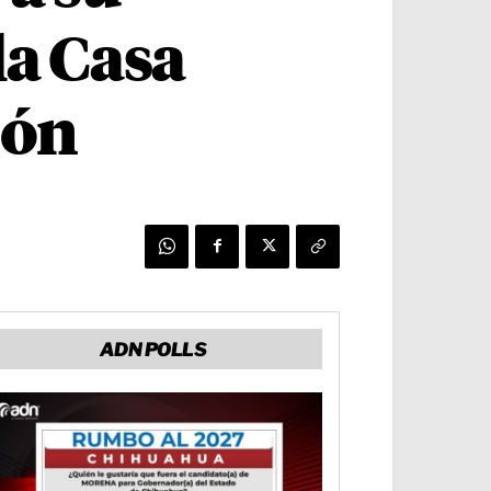
la Casa
ión
ADN POLLS