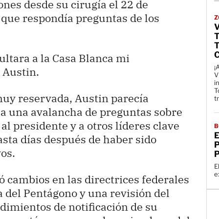
nes desde su cirugía el 22 de
 que respondía preguntas de los
Z
V
ltara a la Casa Blanca mi
¡
o Austin.
V
i
T
uy reservada, Austin parecía
t
 a una avalancha de preguntas sobre
al presidente y a otros líderes clave
B
asta días después de haber sido
P
os.
P
E
e
ó cambios en las directrices federales
a del Pentágono y una revisión del
edimientos de notificación de su