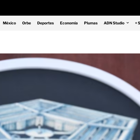
México
Orbe
Deportes
Economía
Plumas
ADN Studio
+ 