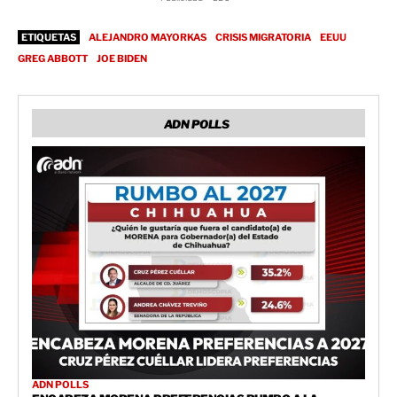
ETIQUETAS
ALEJANDRO MAYORKAS
CRISIS MIGRATORIA
EEUU
GREG ABBOTT
JOE BIDEN
ADN POLLS
ADN POLLS