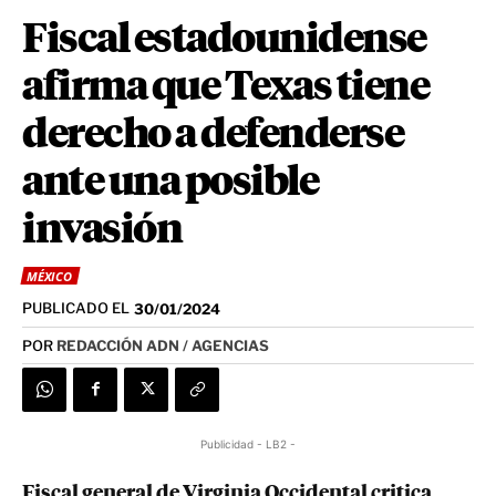
Fiscal estadounidense
afirma que Texas tiene
derecho a defenderse
ante una posible
invasión
MÉXICO
PUBLICADO EL
30/01/2024
POR
REDACCIÓN ADN / AGENCIAS
Publicidad - LB2 -
Fiscal general de Virginia Occidental critica