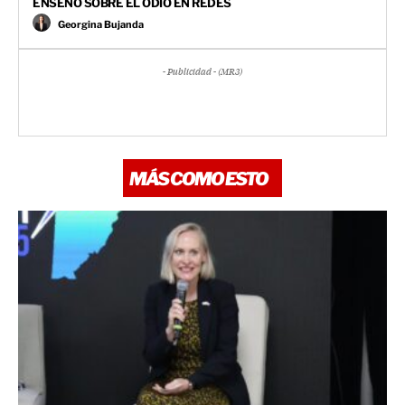
ENSEÑÓ SOBRE EL ODIO EN REDES
Georgina Bujanda
- Publicidad - (MR3)
MÁS COMO ESTO