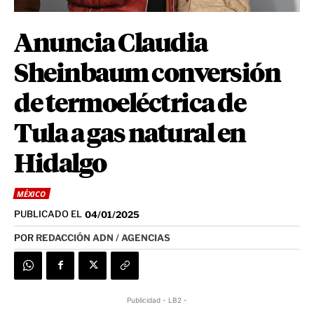
Anuncia Claudia
Sheinbaum conversión
de termoeléctrica de
Tula a gas natural en
Hidalgo
MÉXICO
PUBLICADO EL
04/01/2025
POR
REDACCIÓN ADN / AGENCIAS
Publicidad - LB2 -