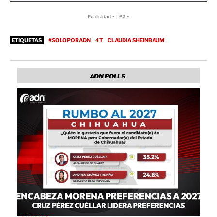
Publicidad - LB3 -
ETIQUETAS
#SOLOPORADN
4T
CLAUDIA SHEINBAUM
ADN POLLS