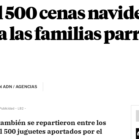
l 500 cenas navid
 las familias par
 ADN / AGENCIAS
Publicidad - LB2 -
también se repartieron entre los
l 500 juguetes aportados por el