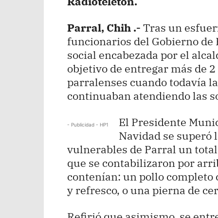
Radioteletón.
Parral, Chih .-
Tras un esfuer
funcionarios del Gobierno de 
social encabezada por el alcal
objetivo de entregar más de 2
parralenses cuando todavía l
continuaban atendiendo las so
El Presidente Munic
- Publicidad - HP1
Navidad se superó l
vulnerables de Parral un tota
que se contabilizaron por arr
contenían: un pollo completo c
y refresco, o una pierna de ce
Refirió que asimismo, se ent