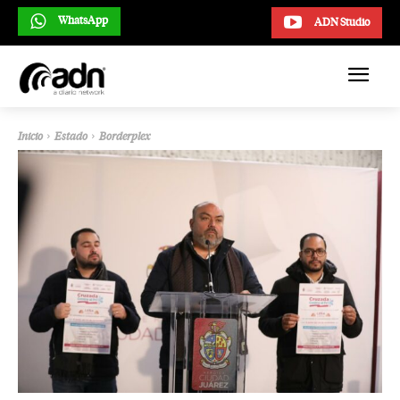
WhatsApp
ADN Studio
Inicio
Estado
Borderplex