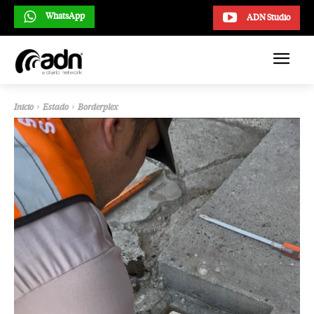
WhatsApp
ADN Studio
Inicio
Estado
Borderplex