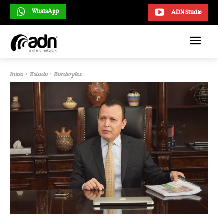
WhatsApp
ADN Studio
Inicio
Estado
Borderplex