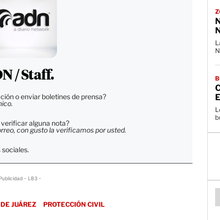
Z
N
N
L
N
 / Staff.
B
E
ción o enviar boletines de prensa?
nico.
L
b
verificar alguna nota?
reo, con gusto la verificamos por usted.
 sociales.
Publicidad - LB3 -
 DE JUÁREZ
PROTECCIÓN CIVIL