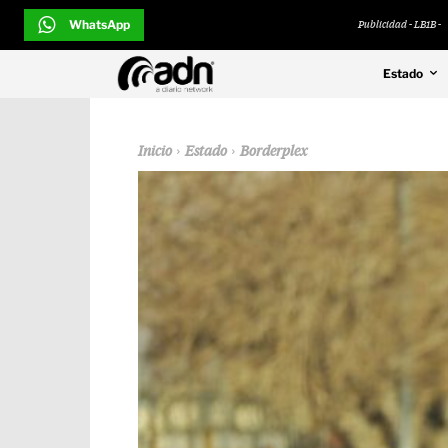
WhatsApp
Publicidad - LB1B -
Estado
Inicio
Estado
Borderplex