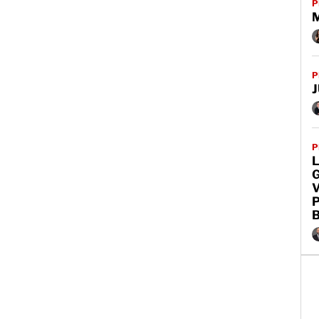
P
P
J
P
L
G
V
P