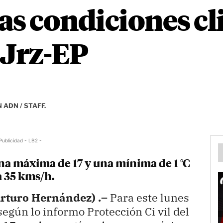
as condiciones cl
 Jrz-EP
 ADN / STAFF.
Publicidad - LB2 -
na máxima de 17 y una mínima de 1 °C
a 35 kms/h.
Arturo Hernández) .–
Para este lunes
egún lo informo Protección Ci vil del