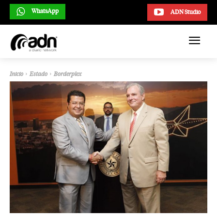
WhatsApp
ADN Studio
Inicio
Estado
Borderplex