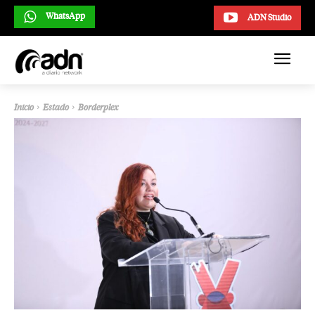
WhatsApp
ADN Studio
Inicio
Estado
Borderplex