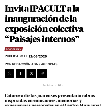
Invita IPACULT a la
inauguración de la
exposición colectiva
“Paisajes internos”
BORDERPLEX
PUBLICADO EL
12/06/2026
POR
REDACCIÓN ADN / AGENCIAS
Publicidad - LB2 -
Catorce artistas juarenses presentarán obras
inspiradas en emociones, memorias y
experiencias personales en el Centro Municipal