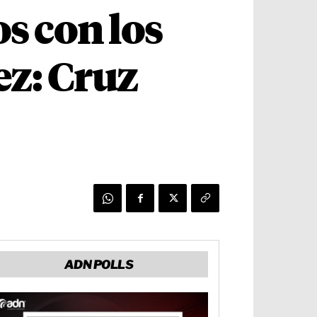
os con los
ez: Cruz
ADN POLLS