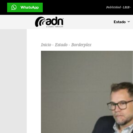
WhatsApp
Publicidad - LB1B -
Estado
Inicio
Estado
Borderplex