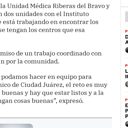
a la Unidad Médica Riberas del Bravo y
n dos unidades con el Instituto
e está trabajando en encontrar los
e tengan los centros que esa
P
D
omiso de un trabajo coordinado con
an por la comunidad.
P
L
e podamos hacer en equipo para
I
ico de Ciudad Juárez, el reto es muy
buenas y hay que estar listos y a la
ngan cosas buenas”, expresó.
P
E