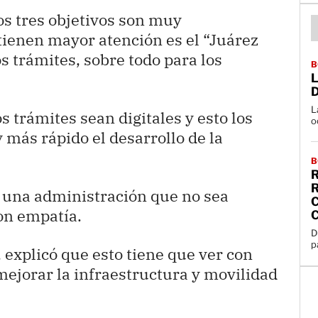
os tres objetivos son muy
tienen mayor atención es el “Juárez
os trámites, sobre todo para los
B
L
L
s trámites sean digitales y esto los
o
y más rápido el desarrollo de la
B
r una administración que no sea
con empatía.
D
p
 explicó que esto tiene que ver con
ejorar la infraestructura y movilidad