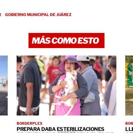
R
GOBIERNO MUNICIPAL DE JUÁREZ
MÁS COMO ESTO
BORDERPLEX
BO
PREPARA DABA ESTERILIZACIONES
LL