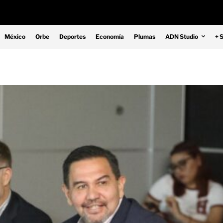
México
Orbe
Deportes
Economía
Plumas
ADN Studio
+ 