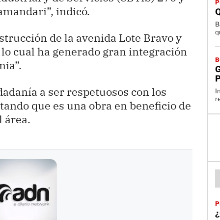
P
amandari”, indicó.
B
q
strucción de la avenida Lote Bravo y
 lo cual ha generado gran integración
B
nia”.
G
dadanía a ser respetuosos con los
I
r
ltando que es una obra en beneficio de
l área.
P
¿