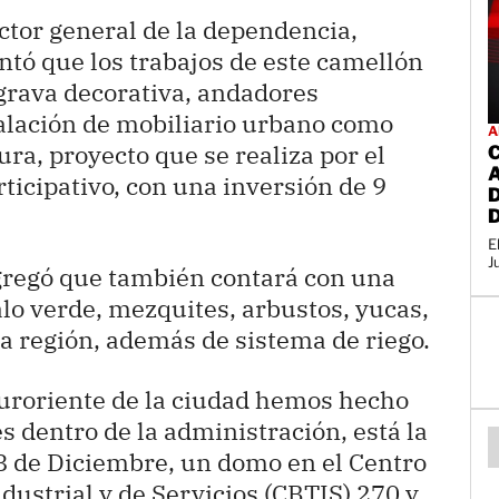
ctor general de la dependencia,
tó que los trabajos de este camellón
 grava decorativa, andadores
talación de mobiliario urbano como
A
ra, proyecto que se realiza por el
icipativo, con una inversión de 9
E
J
agregó que también contará con una
lo verde, mezquites, arbustos, yucas,
a región, además de sistema de riego.
suroriente de la ciudad hemos hecho
s dentro de la administración, está la
 8 de Diciembre, un domo en el Centro
dustrial y de Servicios (CBTIS) 270 y