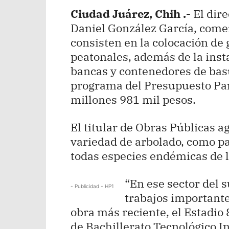
Ciudad Juárez, Chih .-
El dire
Daniel González García, comen
consisten en la colocación de
peatonales, además de la ins
bancas y contenedores de basu
programa del Presupuesto Part
millones 981 mil pesos.
El titular de Obras Públicas 
variedad de arbolado, como pa
todas especies endémicas de l
“En ese sector del 
- Publicidad - HP1
trabajos importante
obra más reciente, el Estadio
de Bachillerato Tecnológico In