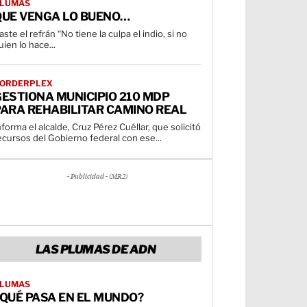
LUMAS
QUE VENGA LO BUENO…
aste el refrán “No tiene la culpa el indio, si no
uien lo hace...
ORDERPLEX
ESTIONA MUNICIPIO 210 MDP
PARA REHABILITAR CAMINO REAL
nforma el alcalde, Cruz Pérez Cuéllar, que solicitó
ecursos del Gobierno federal con ese...
- Publicidad - (MR2)
LAS PLUMAS DE ADN
LUMAS
QUÉ PASA EN EL MUNDO?