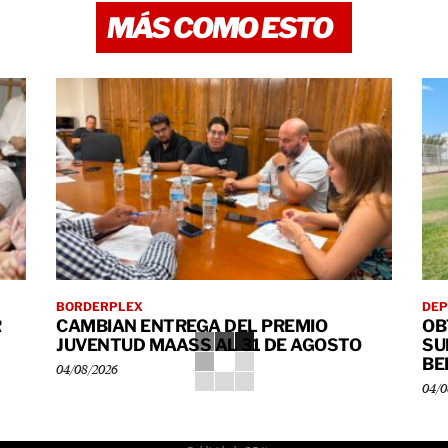
MÁS COMO ESTO
BORDERPLEX
DEP
R
CAMBIAN ENTREGA DEL PREMIO
OB
JUVENTUD MAASS AL 31 DE AGOSTO
SU
BE
04/08/2026
04/0