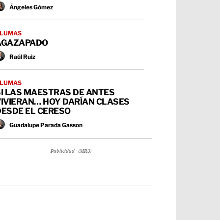
Ángeles Gómez
LUMAS
AGAZAPADO
Raúl Ruiz
LUMAS
SI LAS MAESTRAS DE ANTES
VIVIERAN… HOY DARÍAN CLASES
DESDE EL CERESO
Guadalupe Parada Gasson
- Publicidad - (MR3)