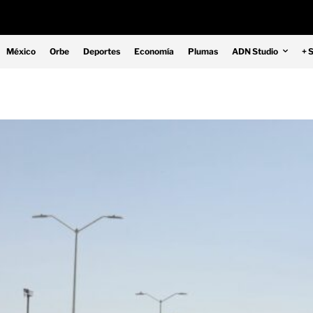
México
Orbe
Deportes
Economía
Plumas
ADN Studio
+ 