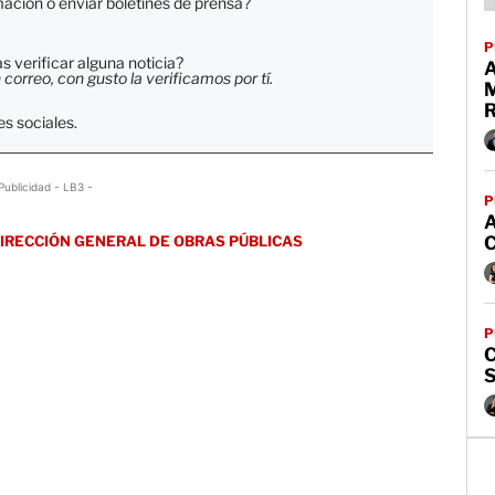
ación o enviar boletines de prensa?
P
 verificar alguna noticia?
orreo, con gusto la verificamos por tí.
s sociales.
Publicidad - LB3 -
P
IRECCIÓN GENERAL DE OBRAS PÚBLICAS
P
C