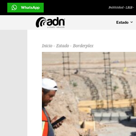
WhatsApp
Publicidad - LB1B -
Estado
Inicio
Estado
Borderplex