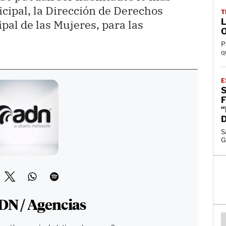
icipal, la Dirección de Derechos
T
pal de las Mujeres, para las
.
P
q
E
S
F
D
S
G
DN / Agencias