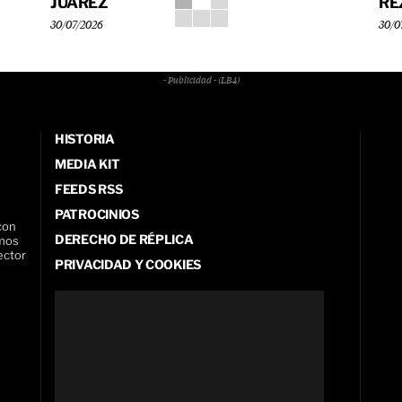
JUÁREZ
RE
30/07/2026
30/0
- Publicidad - (LB4)
HISTORIA
MEDIA KIT
FEEDS RSS
PATROCINIOS
con
DERECHO DE RÉPLICA
amos
ector
PRIVACIDAD Y COOKIES