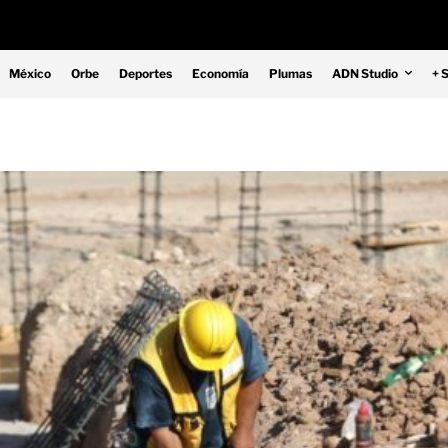
México
Orbe
Deportes
Economía
Plumas
ADN Studio
+ 