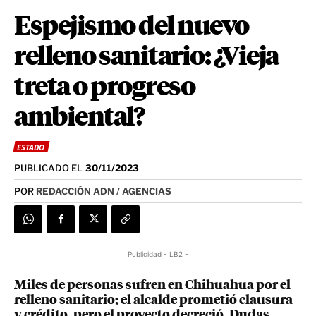
Espejismo del nuevo
relleno sanitario: ¿Vieja
treta o progreso
ambiental?
ESTADO
PUBLICADO EL
30/11/2023
POR
REDACCIÓN ADN / AGENCIAS
Publicidad - LB2 -
Miles de personas sufren en Chihuahua por el
relleno sanitario; el alcalde prometió clausura
y crédito, pero el proyecto decreció. Dudas