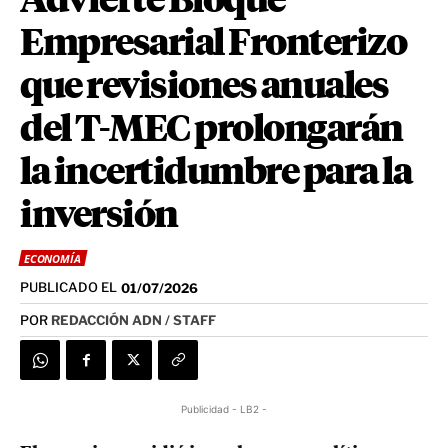
Advierte Bloque
Empresarial Fronterizo
que revisiones anuales
del T-MEC prolongarán
la incertidumbre para la
inversión
ECONOMÍA
PUBLICADO EL
01/07/2026
POR
REDACCIÓN ADN / STAFF
Publicidad - LB2 -