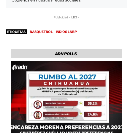
Publicidad - LB3 -
ETIQUETAS
BASQUETBOL
INDIOS LNBP
ADN POLLS