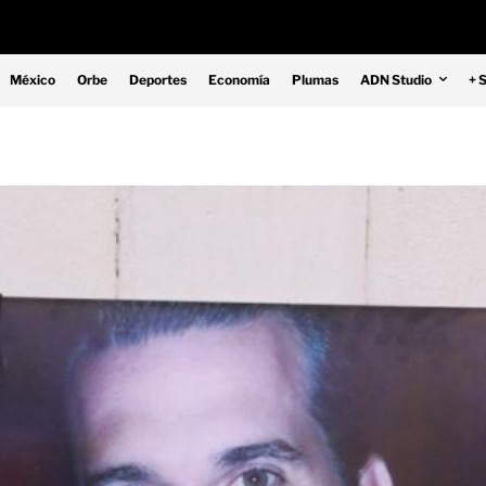
México
Orbe
Deportes
Economía
Plumas
ADN Studio
+ 