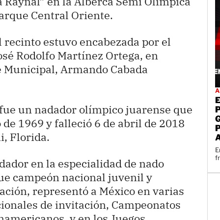
a Raynal” en la Alberca Semi Olímpica
Parque Central Oriente.
 recinto estuvo encabezada por el
osé Rodolfo Martínez Ortega, en
te Municipal, Armando Cabada
A
fue un nadador olímpico juarense que
 de 1969 y falleció 6 de abril de 2018
, Florida.
E
f
dador en la especialidad de nado
fue campeón nacional juvenil y
ación, representó a México en varias
cionales de invitación, Campeonatos
americanos, y en los Juegos