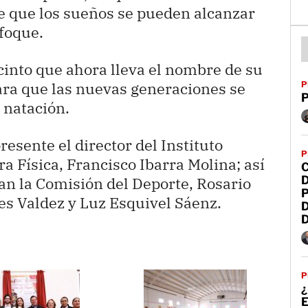
e que los sueños se pueden alcanzar
nfoque.
into que ahora lleva el nombre de su
ara que las nuevas generaciones se
P
P
 natación.
esente el director del Instituto
P
a Física, Francisco Ibarra Molina; así
an la Comisión del Deporte, Rosario
P
es Valdez y Luz Esquivel Sáenz.
P
¿