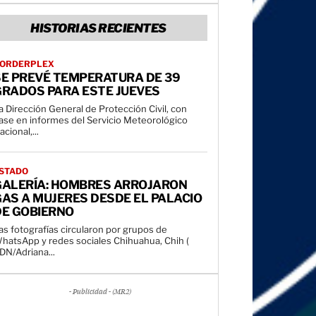
HISTORIAS RECIENTES
ORDERPLEX
SE PREVÉ TEMPERATURA DE 39
GRADOS PARA ESTE JUEVES
a Dirección General de Protección Civil, con
ase en informes del Servicio Meteorológico
acional,...
STADO
GALERÍA: HOMBRES ARROJARON
AS A MUJERES DESDE EL PALACIO
DE GOBIERNO
as fotografías circularon por grupos de
atsApp y redes sociales Chihuahua, Chih (
DN/Adriana...
- Publicidad - (MR2)