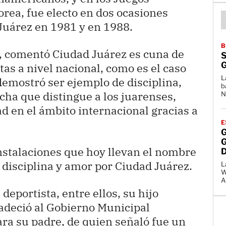
orea, fue electo en dos ocasiones
Juárez en 1981 y en 1988.
B
d, comentó Ciudad Juárez es cuna de
tas a nivel nacional, como es el caso
L
demostró ser ejemplo de disciplina,
b
ucha que distingue a los juarenses,
N
dad en el ámbito internacional gracias a
E
G
nstalaciones que hoy llevan el nombre
 disciplina y amor por Ciudad Juárez.
L
Wh
A
 deportista, entre ellos, su hijo
deció al Gobierno Municipal
ara su padre, de quien señaló fue un