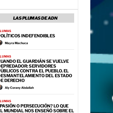
LAS PLUMAS DE ADN
LUMAS
OLÍTICOS INDEFENDIBLES
Mayra Machuca
LUMAS
CUANDO EL GUARDIÁN SE VUELVE
DEPREDADOR: SERVIDORES
ÚBLICOS CONTRA EL PUEBLO. EL
DESMANTELAMIENTO DEL ESTADO
DE DERECHO
Aly Corany Abdallah
LUMAS
PASIÓN O PERSECUCIÓN? LO QUE
EL MUNDIAL NOS ENSEÑÓ SOBRE EL