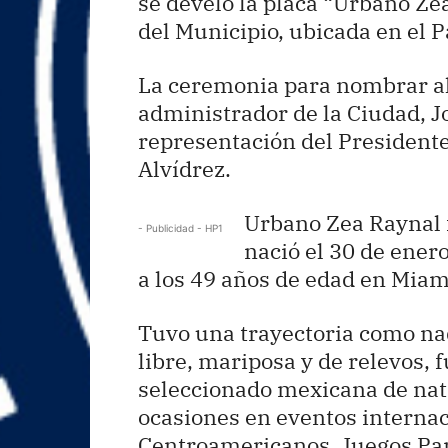
se develó la placa “Urbano Ze
del Municipio, ubicada en el 
La ceremonia para nombrar al
administrador de la Ciudad, J
representación del Presiden
Alvídrez.
Urbano Zea Raynal 
- Publicidad - HP1
nació el 30 de enero
a los 49 años de edad en Miami
Tuvo una trayectoria como na
libre, mariposa y de relevos, 
seleccionado mexicana de nat
ocasiones en eventos interna
Centroamericanos, Juegos Pan