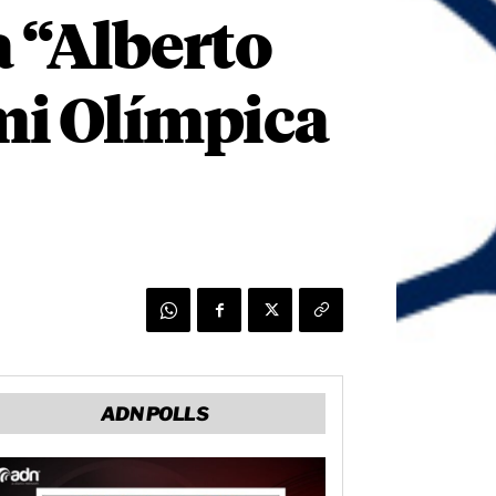
a “Alberto
mi Olímpica
ADN POLLS