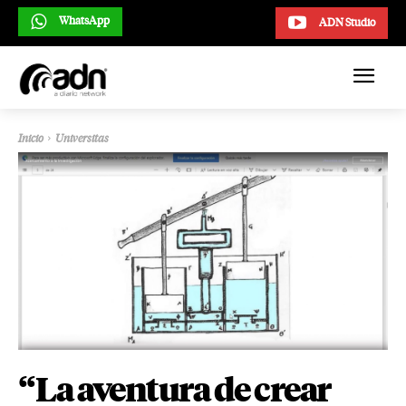
WhatsApp
ADN Studio
Inicio
Universitas
“La aventura de crear