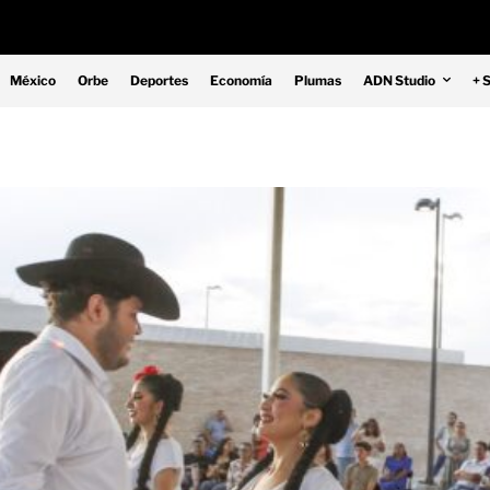
México
Orbe
Deportes
Economía
Plumas
ADN Studio
+ 