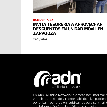
BORDERPLEX
INVITA TESORERÍA A APROVECHAR
DESCUENTOS EN UNIDAD MÓVIL EN
ZARAGOZA
29/07/2026
En
ADN A Diario Network
prometemos informar 
veracidad, contexto y responsabilidad. No public
por prisa ni por presión: publicamos para servir al l
con información útil, clara, ética y completa.