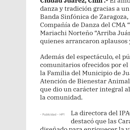
Ciudad Juárez, Chih .-
El ambi
danza y tradición gracias a un
Banda Sinfónica de Zaragoza, 
Compañía de Danza del CMA “M
Mariachi Norteño “Arriba Juár
quienes arrancaron aplausos y
Además del espectáculo, el púb
comunitarios ofrecidos por el 
la Familia del Municipio de Ju
Atención de Bienestar Animal
que dio un carácter integral 
la comunidad.
La directora del IP
- Publicidad - HP1
destacó que las Ca
diseñado para enriquecer la vi