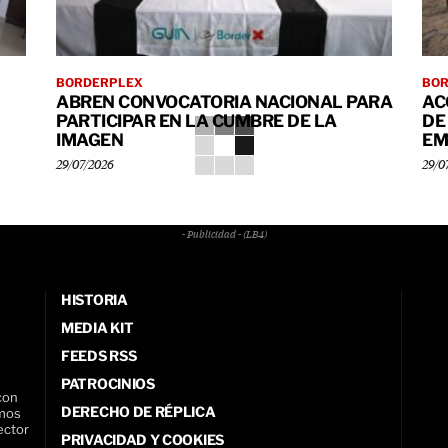
BORDERPLEX
BO
ABREN CONVOCATORIA NACIONAL PARA
AC
PARTICIPAR EN LA CUMBRE DE LA
DE
IMAGEN
EM
29/07/2026
29/0
- Publicidad - (LB4)
HISTORIA
MEDIA KIT
FEEDS RSS
PATROCINIOS
con
DERECHO DE RÉPLICA
amos
ector
PRIVACIDAD Y COOKIES