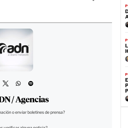
P
D
P
L
I
P
E
DN / Agencias
ación o enviar boletines de prensa?
 verificar alguna noticia?