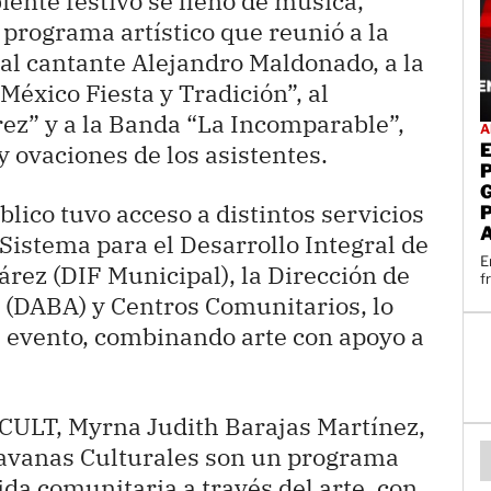
ente festivo se llenó de música,
 programa artístico que reunió a la
al cantante Alejandro Maldonado, a la
éxico Fiesta y Tradición”, al
ez” y a la Banda “La Incomparable”,
A
 ovaciones de los asistentes.
lico tuvo acceso a distintos servicios
Sistema para el Desarrollo Integral de
E
árez (DIF Municipal), la Dirección de
f
 (DABA) y Centros Comunitarios, lo
al evento, combinando arte con apoyo a
ACULT, Myrna Judith Barajas Martínez,
ravanas Culturales son un programa
da comunitaria a través del arte, con