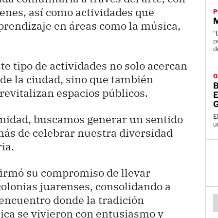
óvenes, así como actividades que
P
aprendizaje en áreas como la música,
“
p
d
te tipo de actividades no solo acercan
s de la ciudad, sino que también
O
B
 revitalizan espacios públicos.
munidad, buscamos generar un sentido
E
u
más de celebrar nuestra diversidad
ia.
firmó su compromiso de llevar
colonias juarenses, consolidando a
encuentro donde la tradición
tica se vivieron con entusiasmo y