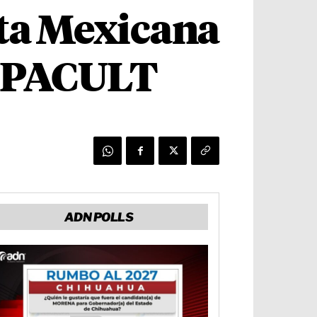
sta Mexicana
l IPACULT
ADN POLLS