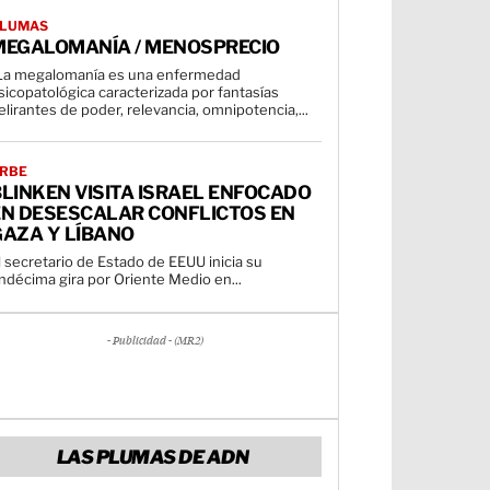
LUMAS
MEGALOMANÍA / MENOSPRECIO
La megalomanía es una enfermedad
sicopatológica caracterizada por fantasías
elirantes de poder, relevancia, omnipotencia,...
RBE
LINKEN VISITA ISRAEL ENFOCADO
EN DESESCALAR CONFLICTOS EN
GAZA Y LÍBANO
l secretario de Estado de EEUU inicia su
ndécima gira por Oriente Medio en...
- Publicidad - (MR2)
LAS PLUMAS DE ADN