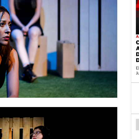
A
E
J