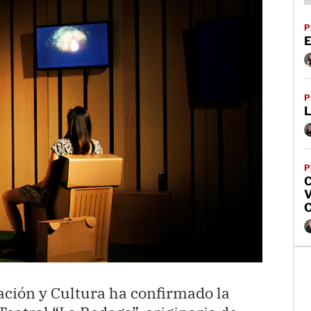
P
E
P
L
P
V
C
ción y Cultura ha confirmado la