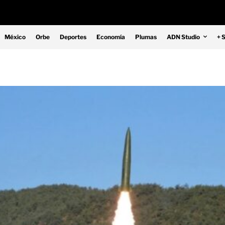
México
Orbe
Deportes
Economía
Plumas
ADN Studio
+ 