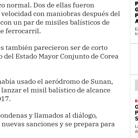
co normal. Dos de ellas fueron
a velocidad con maniobras después del
 con un par de misiles balísticos de
 ferrocarril.
E
f
s también parecieron ser de corto
 del Estado Mayor Conjunto de Corea
 había usado el aeródromo de Sunan,
lanzar el misil balístico de alcance
017.
B
P
ondenas y llamados al diálogo,
 nuevas sanciones y se prepara para
L
d