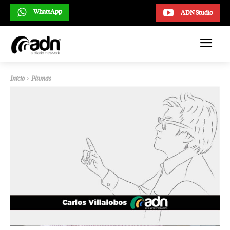
WhatsApp
ADN Studio
Inicio
Plumas