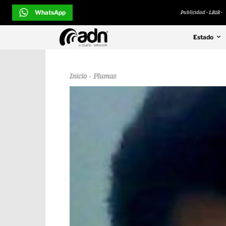
WhatsApp
Publicidad - LB1B -
Estado
Inicio
Plumas