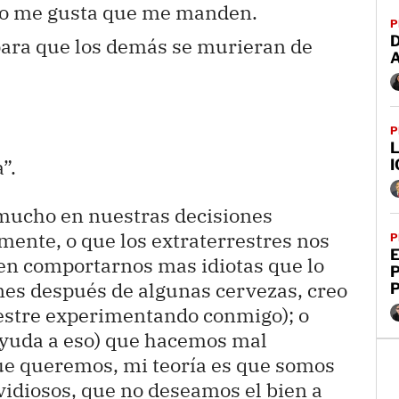
no me gusta que me manden.
P
D
 para que los demás se murieran de
P
L
”.
I
mucho en nuestras decisiones
ente, o que los extraterrestres nos
P
E
en comportarnos mas idiotas que lo
nes después de algunas cervezas, creo
estre experimentando conmigo); o
 ayuda a eso) que hacemos mal
que queremos, mi teoría es que somos
idiosos, que no deseamos el bien a