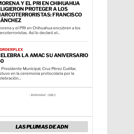
ORENA Y EL PRI EN CHIHUAHUA
LIGIERON PROTEGER A LOS
NARCOTERRORISTAS: FRANCISCO
SÁNCHEZ
orena y el PRI en Chihuahua encubren a los
arcoterroristas. Así lo declaró el...
ORDERPLEX
CELEBRA LA AMAC SU ANIVERSARIO
50
l Presidente Municipal, Cruz Pérez Cuéllar,
stuvo en la ceremonia protocolaria por la
elebración...
- Publicidad - (MR2)
LAS PLUMAS DE ADN