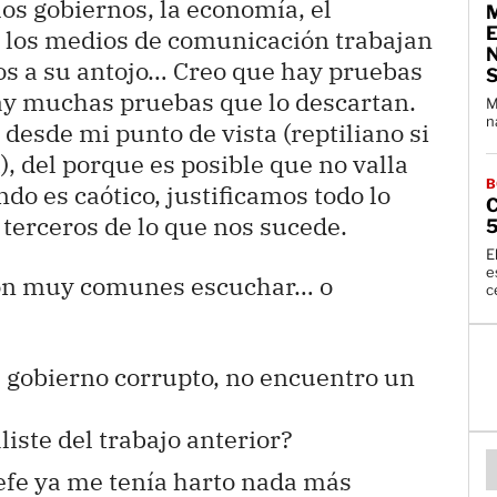
los gobiernos, la economía, el
M
E
y los medios de comunicación trabajan
s a su antojo… Creo que hay pruebas
hay muchas pruebas que lo descartan.
M
n
esde mi punto de vista (reptiliano si
, del porque es posible que no valla
B
ndo es caótico, justificamos todo lo
terceros de lo que nos sucede.
E
e
son muy comunes escuchar… o
c
l gobierno corrupto, no encuentro un
liste del trabajo anterior?
efe ya me tenía harto nada más