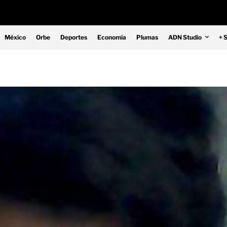
México
Orbe
Deportes
Economía
Plumas
ADN Studio
+ 