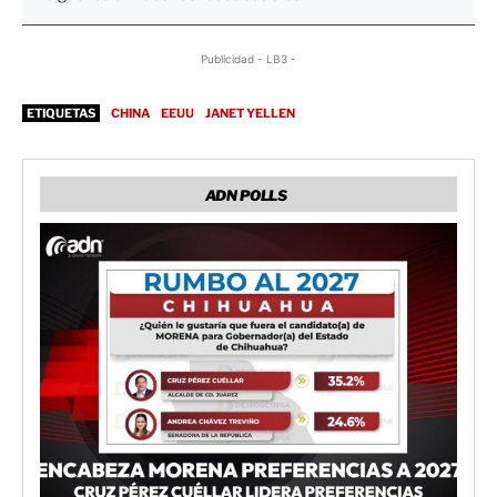
Publicidad - LB3 -
ETIQUETAS
CHINA
EEUU
JANET YELLEN
ADN POLLS