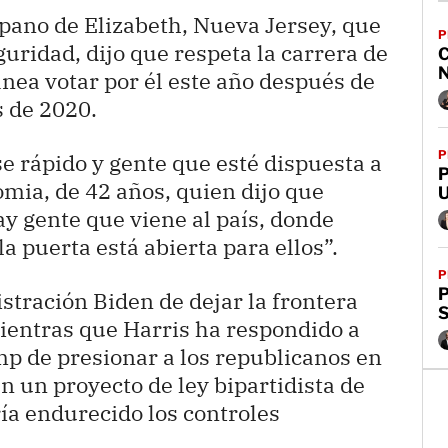
pano de Elizabeth, Nueva Jersey, que
P
uridad, dijo que respeta la carrera de
ea votar por él este año después de
s de 2020.
P
 rápido y gente que esté dispuesta a
P
Alomia, de 42 años, quien dijo que
y gente que viene al país, donde
a puerta está abierta para ellos”.
P
tración Biden de dejar la frontera
S
mientras que Harris ha respondido a
p de presionar a los republicanos en
n un proyecto de ley bipartidista de
ía endurecido los controles