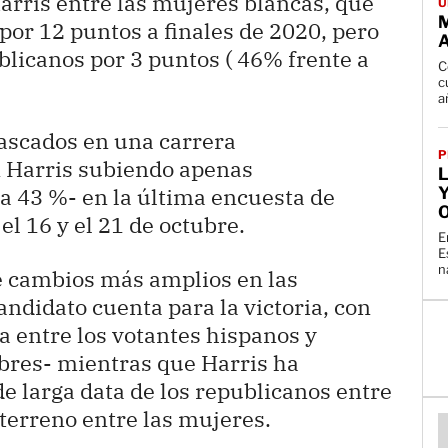
rris entre las mujeres blancas, que
U
 por 12 puntos a finales de 2020, pero
blicanos por 3 puntos ( 46% frente a
C
c
rascados en una carrera
P
 Harris subiendo apenas
a 43 %- en la última encuesta de
Y
el 16 y el 21 de octubre.
E
E
n
e cambios más amplios en las
andidato cuenta para la victoria, con
entre los votantes hispanos y
bres- mientras que Harris ha
e larga data de los republicanos entre
 terreno entre las mujeres.