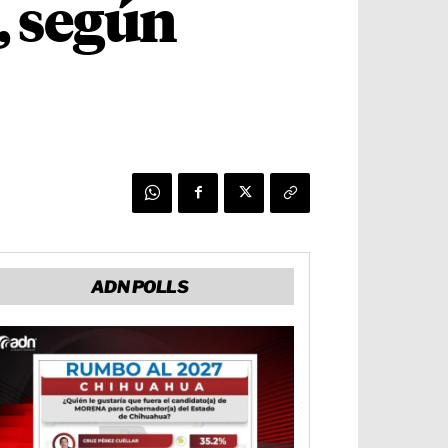
, según
ADN POLLS